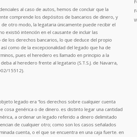
F
denciales al caso de autos, hemos de concluir que la
F
ente comprende los depósitos de bancarios de dinero, y
W
o de otro modo, la legataria únicamente puede recibir el
 existió intención en el causante de incluir las
o de los derechos bancarios, lo que deduce del propio
a, así como de la excepcionalidad del legado que ha de
minos, pues el heredero es llamado en principio a la
deba al heredero frente al legatario (S.T.S.J. de Navarra,
002/15512).
objeto legado era “los derechos sobre cualquier cuenta
de cosa genérica o de dinero. es distinto legar una cantidad
nérica, a ordenar un legado referido a dinero delimitado
ferencian de cualquier otro; como son los casos señalados
minada cuenta, o el que se encuentra en una caja fuerte. en