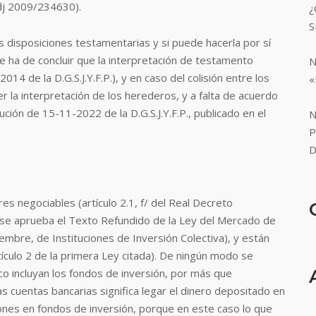
dj 2009/234630).
¿
S
s disposiciones testamentarias y si puede hacerla por sí
e ha de concluir que la interpretación de testamento
N
4 de la D.G.S.J.Y.F.P.), y en caso del colisión entre los
«
 la interpretación de los herederos, y a falta de acuerdo
lución de 15-11-2022 de la D.G.S.J.Y.F.P., publicado en el
N
P
D
res negociables (artículo 2.1, f/ del Real Decreto
e se aprueba el Texto Refundido de la Ley del Mercado de
iembre, de Instituciones de Inversión Colectiva), y están
ículo 2 de la primera Ley citada).
De ningún modo se
o incluyan los fondos de inversión, por más que
s cuentas bancarias significa legar el dinero depositado en
aciones en fondos de inversión, porque en este caso lo que