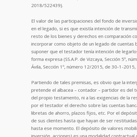
2018/522439).
El
valor de las participaciones del fondo de inver
en el legado, si es que existía intención de transmi
resto de los bienes y derechos en comparación con
incorporar como objeto de un legado de cuentas ba
suponer que el testador tenía intención de legarlo
forma expresa (SS.A.P. de Vizcaya, Sección 5º, n
Ávila, Sección 1º, número 12/2015, de 30-1-2015,
Partiendo de tales premisas, es obvio que la inte
pretende el albacea – contador – partidor es del t
del propio testamento, ni a las exigencias de la r
por el testador el derecho sobre las cuentas banca
libretas de ahorro, plazos fijos, etc. Por el depó
de sus clientes hasta que hayan de ser restituidas
hasta ese momento. El depósito de valores mobiliar
inversión, acciones) es una modalidad contractual 