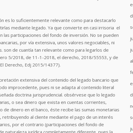
e
d
sión es lo suficientemente relevante como para destacarlo
s
tirlas mediante legado. Ya que convierte en casi irrisoria el
 las participaciones del fondo de inversión. No se pueden
j
ncarias, por vía extensiva, unos valores negociables, ni
j
s. son de cuantía tan relevante como para legarlos de
úmero 5/2018, de 11-1-2018, el derecho, 2018/55553, y de
a
 El Derecho, Edj 2015/14377).
f
rpretación extensiva del contenido del legado bancario que
e
odo improcedente, pues ni se adapta al contenido literal
eseñada doctrina jurisprudencial. obsérvese que lo legado
d
rias, o sea dinero que exista en cuentas corrientes,
n
sito de dinero en el banco, éste recibe las sumas monetarias
, retribuyendo al cliente mediante el pago de un interés
s
ios, por el contrario (participaciones del fondo de
j
de naturaleza jurídica completamente diferente, pues la