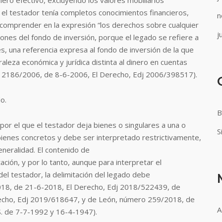
nero efectivo, excluyendo los valores mobiliarios
e el testador tenía completos conocimientos financieros,
n
e comprender en la expresión “los derechos sobre cualquier
j
ciones del fondo de inversión, porque el legado se refiere a
es, una referencia expresa al fondo de inversión de la que
raleza económica y jurídica distinta al dinero en cuentas
ro 2186/2006, de 8-6-2006, El Derecho, Edj 2006/398517).
do.
B
por el que el testador deja bienes o singulares a una o
S
bienes concretos y debe ser interpretado restrictivamente,
eneralidad. El contenido de
ción, y por lo tanto, aunque para interpretar el
del testador, la delimitación del legado debe
2018, de 21-6-2018, El Derecho, Edj 2018/522439, de
echo, Edj 2019/618647, y de León, número 259/2018, de
A
S. de 7-7-1992 y 16-4-1947).