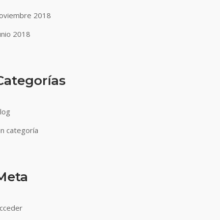
oviembre 2018
unio 2018
Categorías
log
in categoría
Meta
cceder