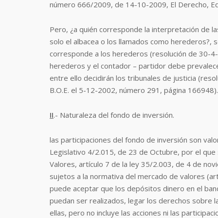
número 666/2009, de 14-10-2009, El Derecho, E
Pero, ¿a quién corresponde la interpretación de la
solo el albacea o los llamados como herederos?, s
corresponde a los herederos (resolución de 30-4-201
herederos y el contador – partidor debe prevalecer
entre ello decidirán los tribunales de justicia (reso
B.O.E. el 5-12-2002, número 291, página 166948).
II
.- Naturaleza del fondo de inversión.
las participaciones del fondo de inversión son valo
Legislativo 4/2.015, de 23 de Octubre, por el qu
Valores, artículo 7 de la ley 35/2.003, de 4 de nov
sujetos a la normativa del mercado de valores (art
puede aceptar que los depósitos dinero en el banc
puedan ser realizados, legar los derechos sobre la
ellas, pero no incluye las acciones ni las particip