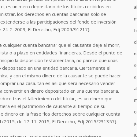
to, es un mero depositario de los títulos recibidos en
a
istrar. los derechos en cuentas bancarias solo se
m
 extenderse a las participaciones del fondo de inversión
de 24-2-2009, El Derecho, Edj 2009/91217).
f
d
 cualquier cuenta bancaria” que el causante deje al morir,
vista o a plazo en entidades financieras. Desde el punto de
n
rincipio la disposición testamentaria, no parece que unas
s
ro depositado en una entidad bancaria. Ciertamente el
mica, y con el mismo dinero de la causante se puede hacer
a
 comprar una casa. tan es así que será necesario vender
a
 a convertir en dinero depositado en una cuenta bancaria.
duce tras el fallecimiento del titular, es un dinero que
m
tiera en el patrimonio de causante al tiempo de su
o
se dinero en la frase “los derechos sobre cualquier cuenta
311/2015, de 17-11-2015, El Derecho, Edj 2015/231357).
j
j