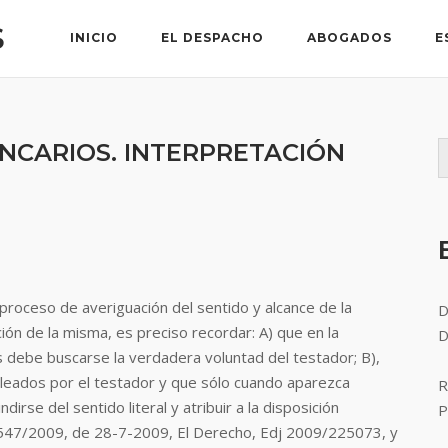
S
INICIO
EL DESPACHO
ABOGADOS
E
NCARIOS. INTERPRETACIÓN
proceso de averiguación del sentido y alcance de la
D
ón de la misma, es preciso recordar: A) que en la
D
s debe buscarse la verdadera voluntad del testador; B),
pleados por el testador y que sólo cuando aparezca
R
rse del sentido literal y atribuir a la disposición
P
o 547/2009, de 28-7-2009, El Derecho, Edj 2009/225073, y