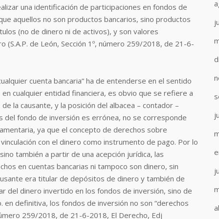
a
alizar una identificación de participaciones en fondos de
que aquellos no son productos bancarios, sino productos
j
tulos (no de dinero ni de activos), y son valores
m
ro (S.A.P. de León, Sección 1º, número 259/2018, de 21-6-
d
n
cualquier cuenta bancaria” ha de entenderse en el sentido
o en cualquier entidad financiera,
es obvio que se refiere a
s
 de la causante, y la posición del albacea – contador –
j
nes del fondo de inversión es errónea, no se corresponde
estamentaria, ya que el concepto de derechos sobre
m
 vinculación con el dinero como instrumento de pago. Por lo
e
sino también a partir de una acepción jurídica, las
echos en cuentas bancarias ni tampoco son dinero, sin
j
causante
era titular de depósitos de dinero y también de
m
lar del dinero invertido en los fondos de inversión, sino de
. en definitiva, los fondos de inversión no son “derechos
a
, número 259/2018, de 21-6-2018, El Derecho, Edj