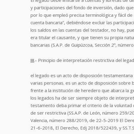
El legado debe limitarse a cuentas y libretas de di
y participaciones del fondo de inversión, dado qu
por lo que empleó precisa terminológica y fácil d
cuenta bancaria”, debiéndose excluir las participa
los saldos en las cuentas del testador, no hay, pu
era titular el causante, y que tienen su propia natu
bancarias (S.A.P. de Guipúzcoa, Sección 2º, núme
III
.- Principio de interpretación restrictiva del lega
el legado es un acto de disposición testamentaria 
varias personas. es un acto de disposición sobre 
frente a la institución de heredero que abarca la g
los legados ha de ser siempre objeto de interpreta
testamento deba primar el criterio de la voluntad 
de ser restrictiva (SS.A.P. de León, número 259/
Valencia, número 288/2019, de 22-5-2019 El Der
21-6-2018, El Derecho, Edj 2018/522439, y SS.T.