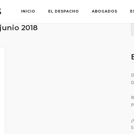
S
INICIO
EL DESPACHO
ABOGADOS
E
junio 2018
D
D
R
P
¿
S