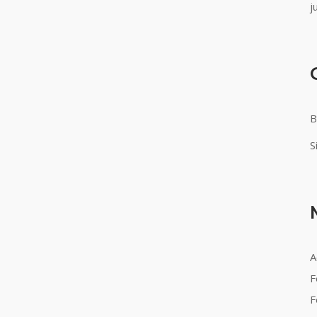
j
B
S
A
F
F