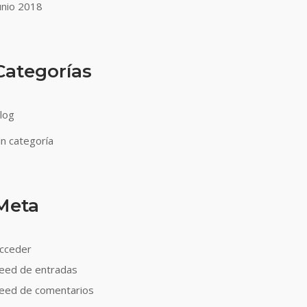
unio 2018
Categorías
log
in categoría
Meta
cceder
eed de entradas
eed de comentarios