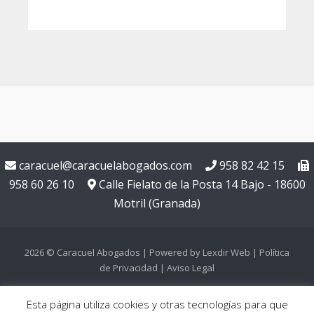
caracuel@caracuelabogados.com
958 82 42 15
958 60 26 10
Calle Fielato de la Posta 14 Bajo - 18600
Motril (Granada)
2026 © Caracuel Abogados
| Powered by
Lexdir Web
|
Política
de Privacidad
|
Aviso Legal
Esta página utiliza cookies y otras tecnologías para que