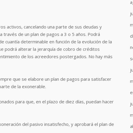
a
j
m
tros activos, cancelando una parte de sus deudas y
a través de un plan de pagos a 3 o 5 años. Podrá
d
 cuantía determinable en función de la evolución de la
n
e podrá alterar la jerarquía de cobro de créditos
sentimiento de los acreedores postergados. No hay más
s
j
iempre que se elabore un plan de pagos para satisfacer
m
parte de la exonerable.
e
onados para que, en el plazo de diez días, puedan hacer
j
m
oneración del pasivo insatisfecho, y aprobará el plan de
a