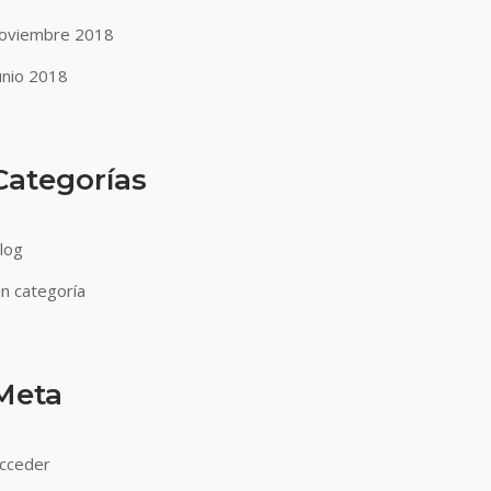
oviembre 2018
unio 2018
Categorías
log
in categoría
Meta
cceder