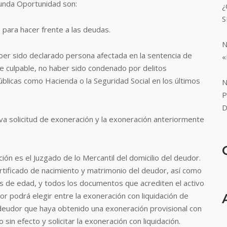
gunda Oportunidad son:
¿
S
e para hacer frente a las deudas.
N
ber sido declarado persona afectada en la sentencia de
«
 de culpable, no haber sido condenado por delitos
úblicas como Hacienda o la Seguridad Social en los últimos
N
P
D
va solicitud de exoneración y la exoneración anteriormente
ción es el Juzgado de lo Mercantil del domicilio del deudor.
ertificado de nacimiento y matrimonio del deudor, así como
es de edad, y todos los documentos que acrediten el activo
r podrá elegir entre la exoneración con liquidación de
l deudor que haya obtenido una exoneración provisional con
in efecto y solicitar la exoneración con liquidación.