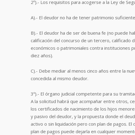
2º).- Los requisitos para acogerse a la Ley de Se
A).- El deudor no ha de tener patrimonio suficient
B).- El deudor ha de ser de buena fe (no puede ha
calificación del concurso de un tercero, calificado
económicos o patrimoniales contra instituciones p
diez años).
C).- Debe mediar al menos cinco años entre la nue
concedida al mismo deudor.
3º).- El órgano judicial competente para su tramita
A la solicitud habrá que acompañar entre otros, c
los certificados de nacimiento de los hijos menor
y pasivo del deudor, y la propuesta donde el deudo
activo o sin liquidación pero con plan de pagos. E
plan de pagos puede dejarla en cualquier momento s