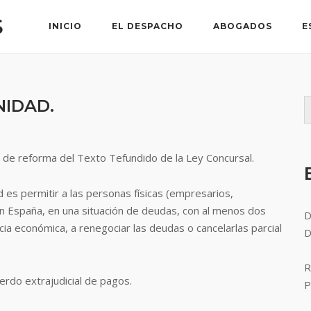
S
INICIO
EL DESPACHO
ABOGADOS
E
IDAD.
 de reforma del Texto Tefundido de la Ley Concursal.
d es permitir a las personas físicas (empresarios,
n España, en una situación de deudas, con al menos dos
D
cia económica, a renegociar las deudas o cancelarlas parcial
D
.
R
rdo extrajudicial de pagos.
P