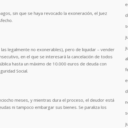
e
pagos, sin que se haya revocado la exoneración, el Juez
d
sfecho.
s
j
j
las legalmente no exonerables), pero de liquidar – vender
secutivo, en el que se interesará la cancelación de todos
a
 pública hasta un máximo de 10.000 euros de deuda con
f
uridad Social.
e
d
eciocho meses, y mientras dura el proceso, el deudor está
n
udas ni tampoco embargar sus bienes. Se paraliza los
s
j