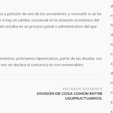
a
aso a petición de uno de los acreedores y revocarlo si se ha
m
 si hay un cambio sustancial en la situación económica del
f
ón estaba en un proceso penal o administrativo del que
d
n
s
alimentos, préstamos hipotecarios, parte de las deudas con
a
 vez se declara el concurso) no son exonerables.
a
m
ENTRADA SIGUIENTE
o
DIVISIÓN DE COSA COMÚN ENTRE
USUFRUCTUARIOS.
j
j